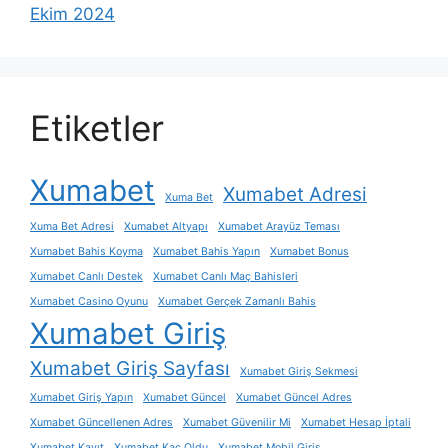
Ekim 2024
Etiketler
Xumabet
Xumabet Adresi
Xuma Bet
Xuma Bet Adresi
Xumabet Altyapı
Xumabet Arayüz Teması
Xumabet Bahis Koyma
Xumabet Bahis Yapın
Xumabet Bonus
Xumabet Canlı Destek
Xumabet Canlı Maç Bahisleri
Xumabet Casino Oyunu
Xumabet Gerçek Zamanlı Bahis
Xumabet Giriş
Xumabet Giriş Sayfası
Xumabet Giriş Sekmesi
Xumabet Giriş Yapın
Xumabet Güncel
Xumabet Güncel Adres
Xumabet Güncellenen Adres
Xumabet Güvenilir Mi
Xumabet Hesap İptali
Xumabet Kayıt
Xumabet Kaç Oldu
Xumabet Mobil Giriş