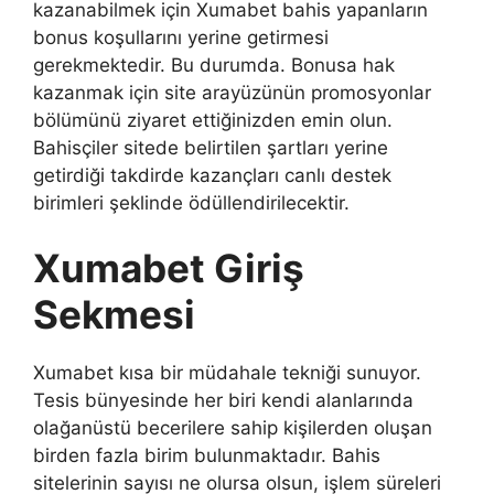
kazanabilmek için Xumabet bahis yapanların
bonus koşullarını yerine getirmesi
gerekmektedir. Bu durumda. Bonusa hak
kazanmak için site arayüzünün promosyonlar
bölümünü ziyaret ettiğinizden emin olun.
Bahisçiler sitede belirtilen şartları yerine
getirdiği takdirde kazançları canlı destek
birimleri şeklinde ödüllendirilecektir.
Xumabet Giriş
Sekmesi
Xumabet kısa bir müdahale tekniği sunuyor.
Tesis bünyesinde her biri kendi alanlarında
olağanüstü becerilere sahip kişilerden oluşan
birden fazla birim bulunmaktadır. Bahis
sitelerinin sayısı ne olursa olsun, işlem süreleri