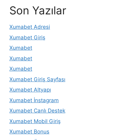
Son Yazılar
Xumabet Adresi
Xumabet Giriş
Xumabet
Xumabet
Xumabet
Xumabet Giriş Sayfası
Xumabet Altyapı
Xumabet İnstagram
Xumabet Canlı Destek
Xumabet Mobil Giriş
Xumabet Bonus