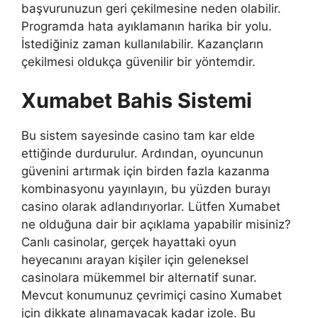
başvurunuzun geri çekilmesine neden olabilir.
Programda hata ayıklamanın harika bir yolu.
İstediğiniz zaman kullanılabilir. Kazançların
çekilmesi oldukça güvenilir bir yöntemdir.
Xumabet Bahis Sistemi
Bu sistem sayesinde casino tam kar elde
ettiğinde durdurulur. Ardından, oyuncunun
güvenini artırmak için birden fazla kazanma
kombinasyonu yayınlayın, bu yüzden burayı
casino olarak adlandırıyorlar. Lütfen Xumabet
ne olduğuna dair bir açıklama yapabilir misiniz?
Canlı casinolar, gerçek hayattaki oyun
heyecanını arayan kişiler için geleneksel
casinolara mükemmel bir alternatif sunar.
Mevcut konumunuz çevrimiçi casino Xumabet
için dikkate alınamayacak kadar izole. Bu