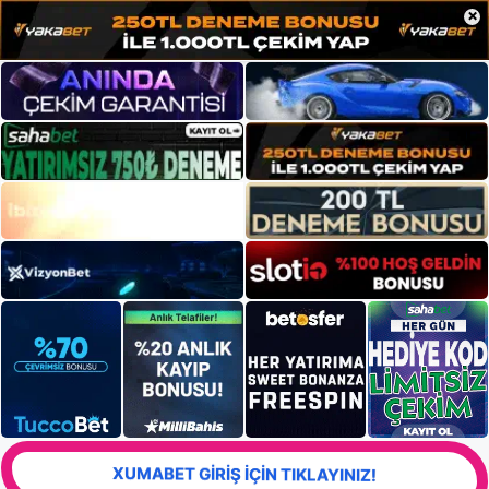
×
XUMABET GİRİŞ İÇİN TIKLAYINIZ!