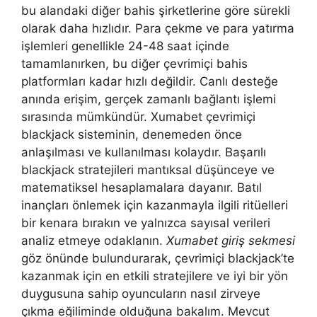
bu alandaki diğer bahis şirketlerine göre sürekli
olarak daha hızlıdır. Para çekme ve para yatırma
işlemleri genellikle 24-48 saat içinde
tamamlanırken, bu diğer çevrimiçi bahis
platformları kadar hızlı değildir. Canlı desteğe
anında erişim, gerçek zamanlı bağlantı işlemi
sırasında mümkündür. Xumabet çevrimiçi
blackjack sisteminin, denemeden önce
anlaşılması ve kullanılması kolaydır. Başarılı
blackjack stratejileri mantıksal düşünceye ve
matematiksel hesaplamalara dayanır. Batıl
inançları önlemek için kazanmayla ilgili ritüelleri
bir kenara bırakın ve yalnızca sayısal verileri
analiz etmeye odaklanın.
Xumabet giriş sekmesi
göz önünde bulundurarak, çevrimiçi blackjack’te
kazanmak için en etkili stratejilere ve iyi bir yön
duygusuna sahip oyuncuların nasıl zirveye
çıkma eğiliminde olduğuna bakalım. Mevcut