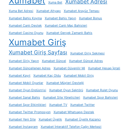
Xumabet
Xumabet Adresi
Xuma Bet
Xuma Bet Adresi
Xumabet Altyapı
Xumabet Arayüz Teması
Xumabet Bahis Koyma
Xumabet Bahis Yapın
Xumabet Bonus
Xumabet Canlı Destek
Xumabet Canlı Maç Bahisleri
Xumabet Casino Oyunu
Xumabet Gerçek Zamanlı Bahis
Xumabet Giriş
Xumabet Giriş Sayfası
Xumabet Giriş Sekmesi
Xumabet Giriş Yapın
Xumabet Güncel
Xumabet Güncel Adres
Xumabet Güncellenen Adres
Xumabet Güvenilir Mi
Xumabet Hesap İptali
Xumabet Kayıt
Xumabet Kaç Oldu
Xumabet Mobil Giriş
Xumabet Mobil Oyunlar
Xumabet Müşteri Desteği
Xumabet Oyun Endüstrisi
Xumabet Oyun Sektörü
Xumabet Rulet Oyunu
Xumabet Sanal Bahis
Xumabet Site Yöneticileri
Xumabet Spor Bahisleri
Xumabet Spor Etkinlikleri
Xumabet TV
Xumabet Twitter
Xumabet Twitter Promosyon
Xumabet Whatsapp Destek
Xumabet Yeni Site
Xumabet Üyelik
Xumabet Üyelik Kazancı
Xumabet İnstagram
Xumabet İnteraktif Telefon Çağrı Merkezi