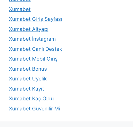
Xumabet
Xumabet Giriş Sayfası
Xumabet Altyapı
Xumabet İnstagram
Xumabet Canlı Destek
Xumabet Mobil Giriş
Xumabet Bonus
Xumabet Üyelik
Xumabet Kayıt
Xumabet Kaç Oldu
Xumabet Güvenilir Mi