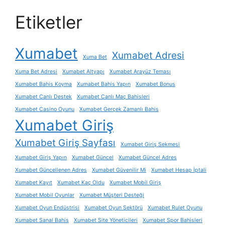
Etiketler
Xumabet
Xumabet Adresi
Xuma Bet
Xuma Bet Adresi
Xumabet Altyapı
Xumabet Arayüz Teması
Xumabet Bahis Koyma
Xumabet Bahis Yapın
Xumabet Bonus
Xumabet Canlı Destek
Xumabet Canlı Maç Bahisleri
Xumabet Casino Oyunu
Xumabet Gerçek Zamanlı Bahis
Xumabet Giriş
Xumabet Giriş Sayfası
Xumabet Giriş Sekmesi
Xumabet Giriş Yapın
Xumabet Güncel
Xumabet Güncel Adres
Xumabet Güncellenen Adres
Xumabet Güvenilir Mi
Xumabet Hesap İptali
Xumabet Kayıt
Xumabet Kaç Oldu
Xumabet Mobil Giriş
Xumabet Mobil Oyunlar
Xumabet Müşteri Desteği
Xumabet Oyun Endüstrisi
Xumabet Oyun Sektörü
Xumabet Rulet Oyunu
Xumabet Sanal Bahis
Xumabet Site Yöneticileri
Xumabet Spor Bahisleri