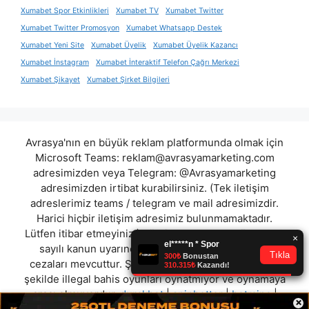
Xumabet Spor Etkinlikleri
Xumabet TV
Xumabet Twitter
Xumabet Twitter Promosyon
Xumabet Whatsapp Destek
Xumabet Yeni Site
Xumabet Üyelik
Xumabet Üyelik Kazancı
Xumabet İnstagram
Xumabet İnteraktif Telefon Çağrı Merkezi
Xumabet Şikayet
Xumabet Şirket Bilgileri
Avrasya'nın en büyük reklam platformunda olmak için
Microsoft Teams:
reklam@avrasyamarketing.com
adresimizden veya Telegram: @Avrasyamarketing
adresimizden irtibat kurabilirsiniz. (Tek iletişim
adreslerimiz teams / telegram ve mail adresimizdir.
Harici hiçbir iletişim adresimiz bulunmamaktadır.
Lütfen itibar etmeyiniz.) Türkiye yasalarına göre 7258
sayılı kanun uyarınca yasa dışı bahis oynamanın
cezaları mevcuttur. Şu an bulunduğunuz site hiç bir
şekilde illegal bahis oyunları oynatmıyor ve oynamaya
aracı olmuyordur.
durakbet
|
spinbetter
|
betmina
|
×