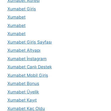
Xumabet Adresi
Xumabet Giriş
Xumabet
Xumabet
Xumabet
Xumabet Giriş Sayfası
Xumabet Altyapı
Xumabet İnstagram
Xumabet Canlı Destek
Xumabet Mobil Giriş
Xumabet Bonus
Xumabet Üyelik
Xumabet Kayıt
Xumabet Kaç Oldu