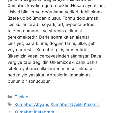
Xumabet kaydına götürecektir. Hesap ayrıntıları,
kişisel bilgiler ve doğrulama verileri dahil olmak
üzere üç bölümden oluşur. Formu doldurmak
için kullanıcı adı, soyadı, ad, e-posta adresi,
telefon numarası ve şifrenin girilmesi
gerekmektedir. Daha sonra kalan alanlar
cinsiyet, para birimi, doğum tarihi, ülke, şehir
veya adrestir. Xumabet giriş prosedürü
ülkemizin yasal çerçevesinden alınmıştır. Dava
vergiye tabi değildir. Ülkemizdeki canlı bahis
siteleri yabancı ülkelerden menşeli olması
nedeniyle yasaktır. Adreslerin kapatılması
bunun bir sonucudur.
Kategoriler
Casino
Etiketler
Xumabet Altyapı
,
Xumabet Üyelik Kazancı
Xumabet İnstagram