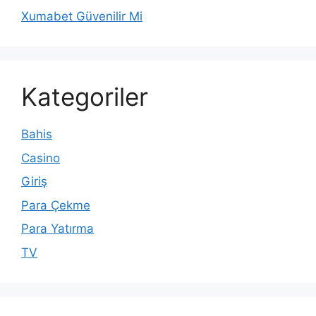
Xumabet Güvenilir Mi
Kategoriler
Bahis
Casino
Giriş
Para Çekme
Para Yatırma
TV