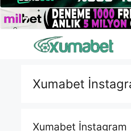
İçeriğe
atla
Xumabet İnstag
Xumabet İnstagram