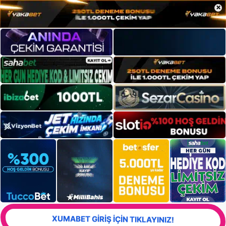
×
XUMABET GİRİŞ İÇİN TIKLAYINIZ!