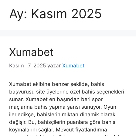
Ay:
Kasım 2025
Xumabet
Kasım 17, 2025
yazar
Xumabet
Xumabet ekibine benzer şekilde, bahis
başvurusu site üyelerine özel bahis seçenekleri
sunar. Xumabet en başından beri spor
maçlarına bahis yapma şansı sunuyor. Oyun
ilerledikçe, bahislerin miktarı dinamik olarak
değişir. Bu, bahisçilerin puanlara göre bahis
koymalarını sağlar. Mevcut fiyatlandırma