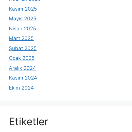
Kasım 2025
Mayıs 2025
Nisan 2025
Mart 2025
Şubat 2025
Ocak 2025
Aralık 2024
Kasım 2024
Ekim 2024
Etiketler