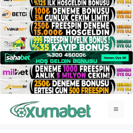
İçeriğe
atla
Menü