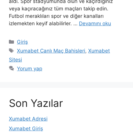
aldı. Spor stadyumunda olun ve kaçırdığınız
veya kaçıracağınız tüm maçları takip edin.
Futbol meraklıları spor ve diğer kanalları
izlemekten keyif alabilirler. …
Devamını oku
Kategoriler
Giriş
Etiketler
Xumabet Canlı Maç Bahisleri
,
Xumabet
Sitesi
Yorum yap
Son Yazılar
Xumabet Adresi
Xumabet Giriş