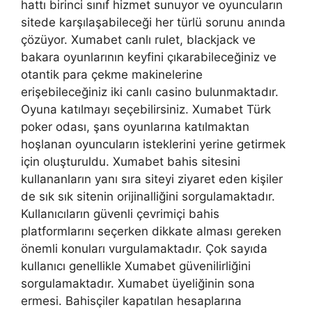
hattı birinci sınıf hizmet sunuyor ve oyuncuların
sitede karşılaşabileceği her türlü sorunu anında
çözüyor. Xumabet canlı rulet, blackjack ve
bakara oyunlarının keyfini çıkarabileceğiniz ve
otantik para çekme makinelerine
erişebileceğiniz iki canlı casino bulunmaktadır.
Oyuna katılmayı seçebilirsiniz. Xumabet Türk
poker odası, şans oyunlarına katılmaktan
hoşlanan oyuncuların isteklerini yerine getirmek
için oluşturuldu. Xumabet bahis sitesini
kullananların yanı sıra siteyi ziyaret eden kişiler
de sık sık sitenin orijinalliğini sorgulamaktadır.
Kullanıcıların güvenli çevrimiçi bahis
platformlarını seçerken dikkate alması gereken
önemli konuları vurgulamaktadır. Çok sayıda
kullanıcı genellikle Xumabet güvenilirliğini
sorgulamaktadır. Xumabet üyeliğinin sona
ermesi. Bahisçiler kapatılan hesaplarına