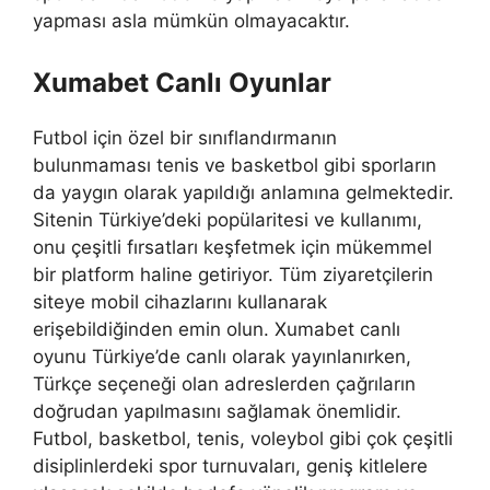
yapması asla mümkün olmayacaktır.
Xumabet Canlı Oyunlar
Futbol için özel bir sınıflandırmanın
bulunmaması tenis ve basketbol gibi sporların
da yaygın olarak yapıldığı anlamına gelmektedir.
Sitenin Türkiye’deki popülaritesi ve kullanımı,
onu çeşitli fırsatları keşfetmek için mükemmel
bir platform haline getiriyor. Tüm ziyaretçilerin
siteye mobil cihazlarını kullanarak
erişebildiğinden emin olun. Xumabet canlı
oyunu Türkiye’de canlı olarak yayınlanırken,
Türkçe seçeneği olan adreslerden çağrıların
doğrudan yapılmasını sağlamak önemlidir.
Futbol, ​​basketbol, ​​tenis, voleybol gibi çok çeşitli
disiplinlerdeki spor turnuvaları, geniş kitlelere