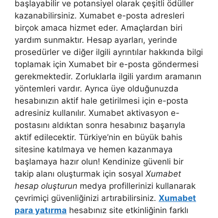
başlayabilir ve potansiyel olarak çeşitli ödüller
kazanabilirsiniz. Xumabet e-posta adresleri
birçok amaca hizmet eder. Amaçlardan biri
yardım sunmaktır. Hesap ayarları, yerinde
prosedürler ve diğer ilgili ayrıntılar hakkında bilgi
toplamak için Xumabet bir e-posta göndermesi
gerekmektedir. Zorluklarla ilgili yardım aramanın
yöntemleri vardır. Ayrıca üye olduğunuzda
hesabınızın aktif hale getirilmesi için e-posta
adresiniz kullanılır. Xumabet aktivasyon e-
postasını aldıktan sonra hesabınız başarıyla
aktif edilecektir. Türkiye’nin en büyük bahis
sitesine katılmaya ve hemen kazanmaya
başlamaya hazır olun! Kendinize güvenli bir
takip alanı oluşturmak için sosyal
Xumabet
hesap oluşturun
medya profillerinizi kullanarak
çevrimiçi güvenliğinizi artırabilirsiniz.
Xumabet
para yatırma
hesabınız site etkinliğinin farklı