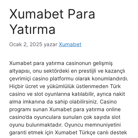
Xumabet Para
Yatırma
Ocak 2, 2025
yazar
Xumabet
Xumabet para yatırma casinonun gelişmiş
altyapısı, onu sektördeki en prestijli ve kazançlı
çevrimiçi casino platformu olarak konumlandırdı.
Hiçbir ücret ve yükümlülük üstlenmeden Türk
casino ve slot oyunlarına katılabilir, ayrıca nakit
alma imkanına da sahip olabilirsiniz. Casino
programı sunan Xumabet para yatırma online
casino’da oyunculara sunulan çok sayıda slot
oyunu bulunmaktadır. Oyuncu memnuniyetini
garanti etmek için Xumabet Türkçe canlı destek