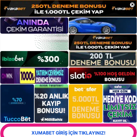
×
XUMABET GİRİŞ İÇİN TIKLAYINIZ!